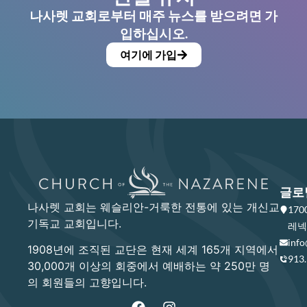
나사렛 교회로부터 매주 뉴스를 받으려면 가
입하십시오.
여기에 가입
글로
나사렛 교회는 웨슬리안-거룩한 전통에 있는 개신교
17
기독교 교회입니다.
레넥사
info
1908년에 조직된 교단은 현재 세계 165개 지역에서
913
30,000개 이상의 회중에서 예배하는 약 250만 명
의 회원들의 고향입니다.