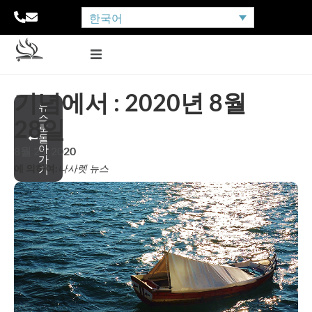
한국어
기념에서 : 2020년 8월
뉴
스
28일
로
돌
아
8월 25, 2020
가
에 의하여:
나사렛 뉴스
기