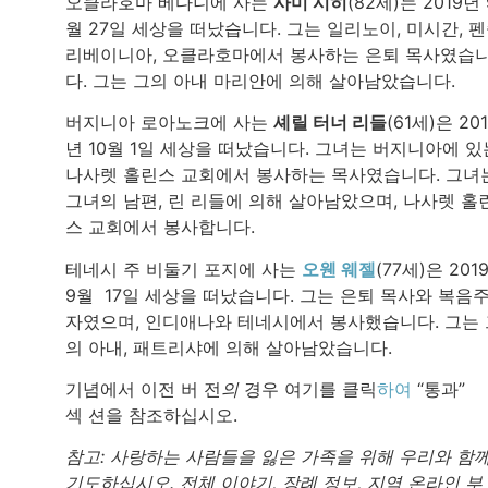
오클라호마 베다니에 사는
사미 시히
(82세)는 2019년 
월 27일 세상을 떠났습니다. 그는 일리노이, 미시간, 
리베이니아, 오클라호마에서 봉사하는 은퇴 목사였습
다. 그는 그의 아내 마리안에 의해 살아남았습니다.
버지니아 로아노크에 사는
셰릴 터너 리들
(61세)은 20
년 10월 1일 세상을 떠났습니다. 그녀는 버지니아에 있
나사렛 홀린스 교회에서 봉사하는 목사였습니다. 그녀
그녀의 남편, 린 리들에 의해 살아남았으며, 나사렛 홀
스 교회에서 봉사합니다.
테네시 주 비둘기 포지에 사는
오웬 웨젤
(77세)은 201
9월 17일 세상을 떠났습니다. 그는 은퇴 목사와 복음
자였으며, 인디애나와 테네시에서 봉사했습니다. 그는 
의 아내, 패트리샤에 의해 살아남았습니다.
기념에서 이전 버 전
의
경우 여기를 클릭
하여
“통과”
섹 션을 참조하십시오.
참고: 사랑하는 사람들을 잃은 가족을 위해 우리와 함
기도하십시오. 전체 이야기, 장례 정보, 지역 온라인 부