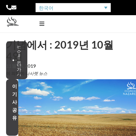
한국어
기념에서 : 2019년 10월
뉴
스
4일
로
돌
아
11월 14, 2019
가
에 의하여:
나사렛 뉴스
기
이
기
사
공
유