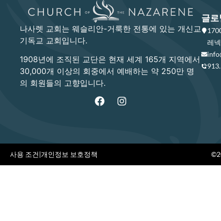
글로
나사렛 교회는 웨슬리안-거룩한 전통에 있는 개신교
17
기독교 교회입니다.
레넥사
info
1908년에 조직된 교단은 현재 세계 165개 지역에서
913
30,000개 이상의 회중에서 예배하는 약 250만 명
의 회원들의 고향입니다.
사용 조건
|
개인정보 보호정책
©20