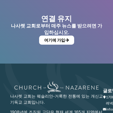
연결 유지
나사렛 교회로부터 매주 뉴스를 받으려면 가
입하십시오.
여기에 가입
글로
나사렛 교회는 웨슬리안-거룩한 전통에 있는 개신교
17
기독교 교회입니다.
레넥사
info
1908년에 조직된 교단은 현재 세계 165개 지역에서