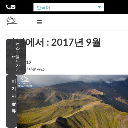
한국어
기념에서 : 2017년 9월
뉴
스
29일
로
돌
아
7월 10, 2019
가
에 의하여:
나사렛 뉴스
기
이
기
사
공
유