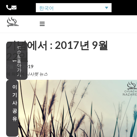
한국어
기념에서 : 2017년 9월
뉴
스
22일
로
돌
아
7월 10, 2019
가
에 의하여:
나사렛 뉴스
기
이
기
사
공
유