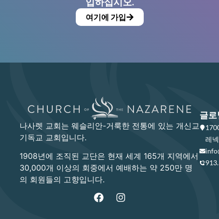
입하십시오.
여기에 가입
글로
나사렛 교회는 웨슬리안-거룩한 전통에 있는 개신교
17
기독교 교회입니다.
레넥사
info
1908년에 조직된 교단은 현재 세계 165개 지역에서
913
30,000개 이상의 회중에서 예배하는 약 250만 명
의 회원들의 고향입니다.