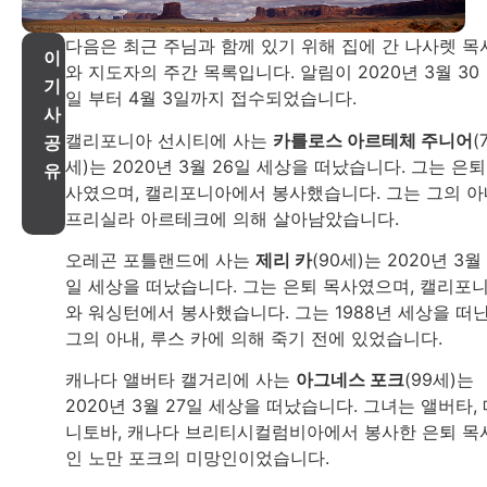
다음은 최근 주님과 함께 있기 위해 집에 간 나사렛 목
이
와 지도자의 주간 목록입니다. 알림이 2020년 3월 30
기
일 부터 4월 3일까지 접수되었습니다.
사
캘리포니아 선시티에 사는
카를로스 아르테체 주니어
(
공
세)는 2020년 3월 26일 세상을 떠났습니다. 그는 은퇴
유
사였으며, 캘리포니아에서 봉사했습니다. 그는 그의 아
프리실라 아르테크에 의해 살아남았습니다.
오레곤 포틀랜드에 사는
제리 카
(90세)는 2020년 3월 
일 세상을 떠났습니다. 그는 은퇴 목사였으며, 캘리포
와 워싱턴에서 봉사했습니다. 그는 1988년 세상을 떠
그의 아내, 루스 카에 의해 죽기 전에 있었습니다.
캐나다 앨버타 캘거리에 사는
아그네스 포크
(99세)는
2020년 3월 27일 세상을 떠났습니다. 그녀는 앨버타,
니토바, 캐나다 브리티시컬럼비아에서 봉사한 은퇴 목
인 노만 포크의 미망인이었습니다.