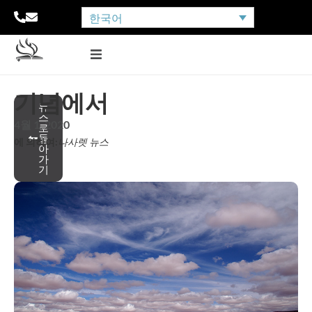
한국어
기념에서
뉴
스
4월 1, 2020
로
돌
에 의하여:
나사렛 뉴스
아
가
기