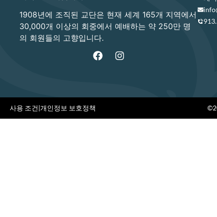
info
1908년에 조직된 교단은 현재 세계 165개 지역에서
913
30,000개 이상의 회중에서 예배하는 약 250만 명
의 회원들의 고향입니다.
사용 조건
|
개인정보 보호정책
©20