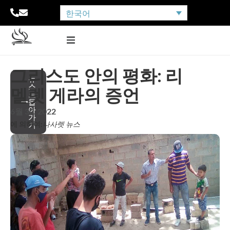
한국어
그리스도 안의 평화: 리
뉴
스
멜렛 게라의 증언
로
돌
아
6월 30, 2022
가
에 의하여:
나사렛 뉴스
기