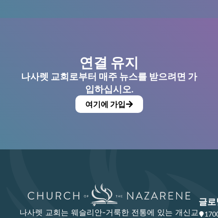
연결 유지
나사렛 교회로부터 매주 뉴스를 받으려면 가
입하십시오.
여기에 가입
글로
나사렛 교회는 웨슬리안-거룩한 전통에 있는 개신교
17