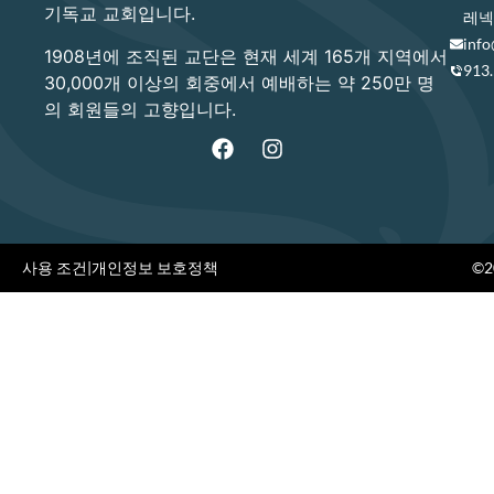
기독교 교회입니다.
레넥사
info
1908년에 조직된 교단은 현재 세계 165개 지역에서
913
30,000개 이상의 회중에서 예배하는 약 250만 명
의 회원들의 고향입니다.
사용 조건
|
개인정보 보호정책
©20