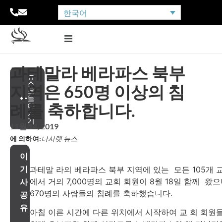
한국어
과테말라 베라파스 북부
뉴
스
지역은 650명 이상의 침
로
돌
례를 축하합니다.
아
가
기
11월 14, 2019
에 의하여:
나사렛 뉴스
이
기
과테말 라의 베라파스 북부 지역에 있는 모든 105개 
에서 거의 7,000명의 교회 회원이 8월 18일 함께 왔으
사
670명의 사람들의 침례를 축하했습니다.
공
유
아침 이른 시간에 다른 위치에서 시작하여 교 회 회원