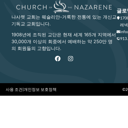
글로
나사렛 교회는 웨슬리안-거룩한 전통에 있는 개신교
17
기독교 교회입니다.
레넥사
info
1908년에 조직된 교단은 현재 세계 165개 지역에서
913
30,000개 이상의 회중에서 예배하는 약 250만 명
의 회원들의 고향입니다.
사용 조건
|
개인정보 보호정책
©20