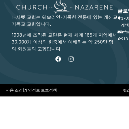
글로
나사렛 교회는 웨슬리안-거룩한 전통에 있는 개신교
17
기독교 교회입니다.
레넥사
info
1908년에 조직된 교단은 현재 세계 165개 지역에서
913
30,000개 이상의 회중에서 예배하는 약 250만 명
의 회원들의 고향입니다.
사용 조건
|
개인정보 보호정책
©20