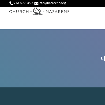
913-577-0500
info@nazarene.org
나