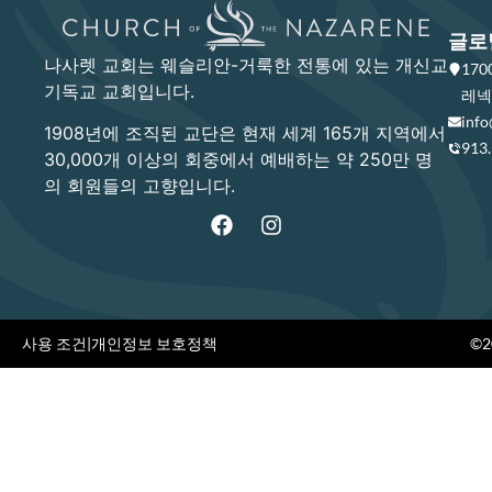
글로
나사렛 교회는 웨슬리안-거룩한 전통에 있는 개신교
17
기독교 교회입니다.
레넥사
info
1908년에 조직된 교단은 현재 세계 165개 지역에서
913
30,000개 이상의 회중에서 예배하는 약 250만 명
의 회원들의 고향입니다.
사용 조건
|
개인정보 보호정책
©20