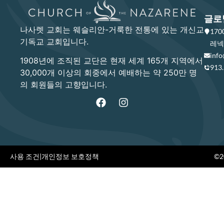
글로
나사렛 교회는 웨슬리안-거룩한 전통에 있는 개신교
17
기독교 교회입니다.
레넥사
info
1908년에 조직된 교단은 현재 세계 165개 지역에서
913
30,000개 이상의 회중에서 예배하는 약 250만 명
의 회원들의 고향입니다.
사용 조건
|
개인정보 보호정책
©20