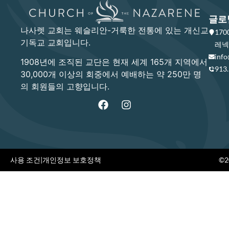
글로
나사렛 교회는 웨슬리안-거룩한 전통에 있는 개신교
17
기독교 교회입니다.
레넥사
info
1908년에 조직된 교단은 현재 세계 165개 지역에서
913
30,000개 이상의 회중에서 예배하는 약 250만 명
의 회원들의 고향입니다.
사용 조건
|
개인정보 보호정책
©20