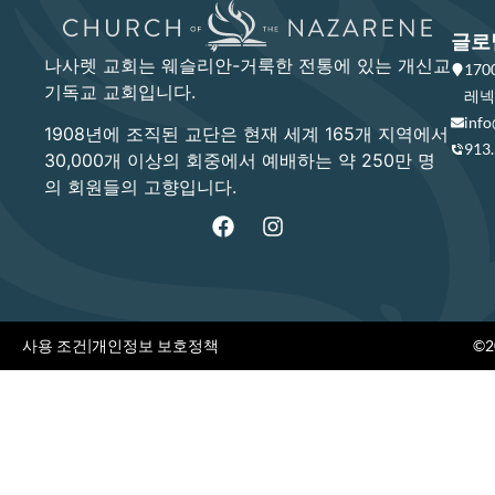
글로
나사렛 교회는 웨슬리안-거룩한 전통에 있는 개신교
17
기독교 교회입니다.
레넥사
info
1908년에 조직된 교단은 현재 세계 165개 지역에서
913
30,000개 이상의 회중에서 예배하는 약 250만 명
의 회원들의 고향입니다.
사용 조건
|
개인정보 보호정책
©20