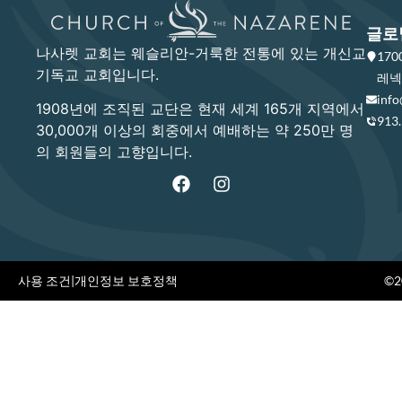
글로
나사렛 교회는 웨슬리안-거룩한 전통에 있는 개신교
17
기독교 교회입니다.
레넥사
info
1908년에 조직된 교단은 현재 세계 165개 지역에서
913
30,000개 이상의 회중에서 예배하는 약 250만 명
의 회원들의 고향입니다.
사용 조건
|
개인정보 보호정책
©20