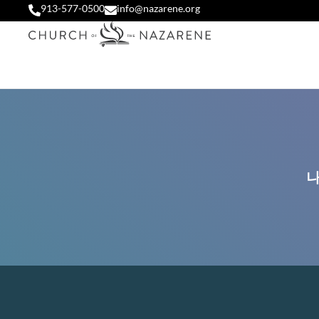
913-577-0500
info@nazarene.org
나