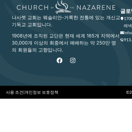
글로
나사렛 교회는 웨슬리안-거룩한 전통에 있는 개신교
17
기독교 교회입니다.
레넥사
info
1908년에 조직된 교단은 현재 세계 165개 지역에서
913
30,000개 이상의 회중에서 예배하는 약 250만 명
의 회원들의 고향입니다.
사용 조건
|
개인정보 보호정책
©20