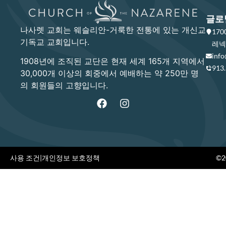
글로
나사렛 교회는 웨슬리안-거룩한 전통에 있는 개신교
17
기독교 교회입니다.
레넥사
info
1908년에 조직된 교단은 현재 세계 165개 지역에서
913
30,000개 이상의 회중에서 예배하는 약 250만 명
의 회원들의 고향입니다.
사용 조건
|
개인정보 보호정책
©20