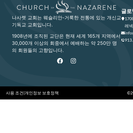
글로
나사렛 교회는 웨슬리안-거룩한 전통에 있는 개신교
17
기독교 교회입니다.
레넥사
info
1908년에 조직된 교단은 현재 세계 165개 지역에서
913
30,000개 이상의 회중에서 예배하는 약 250만 명
의 회원들의 고향입니다.
사용 조건
|
개인정보 보호정책
©20