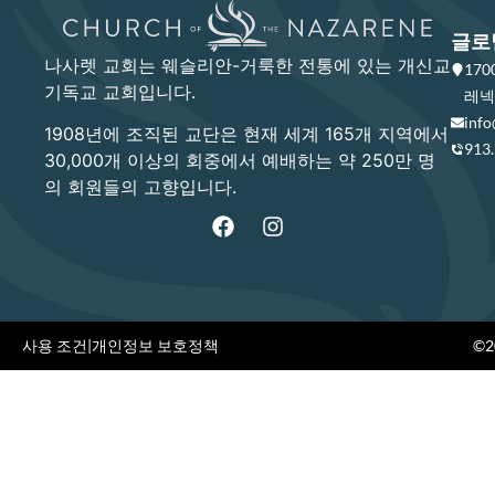
글로
나사렛 교회는 웨슬리안-거룩한 전통에 있는 개신교
17
기독교 교회입니다.
레넥사
info
1908년에 조직된 교단은 현재 세계 165개 지역에서
913
30,000개 이상의 회중에서 예배하는 약 250만 명
의 회원들의 고향입니다.
사용 조건
|
개인정보 보호정책
©20