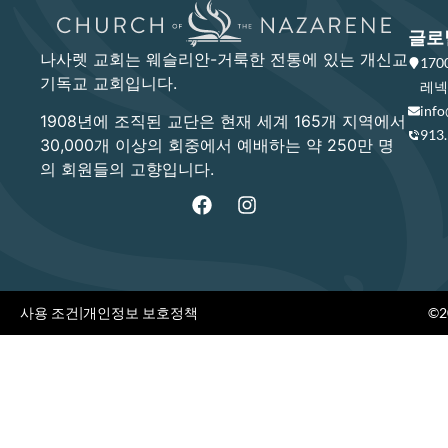
글로
나사렛 교회는 웨슬리안-거룩한 전통에 있는 개신교
17
기독교 교회입니다.
레넥사
info
1908년에 조직된 교단은 현재 세계 165개 지역에서
913
30,000개 이상의 회중에서 예배하는 약 250만 명
의 회원들의 고향입니다.
사용 조건
|
개인정보 보호정책
©20