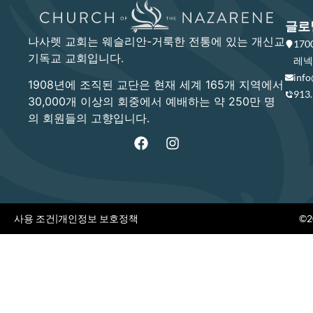
글로
나사렛 교회는 웨슬리안-거룩한 전통에 있는 개신교
17
기독교 교회입니다.
레넥사
info
1908년에 조직된 교단은 현재 세계 165개 지역에서
913
30,000개 이상의 회중에서 예배하는 약 250만 명
의 회원들의 고향입니다.
사용 조건
|
개인정보 보호정책
©20