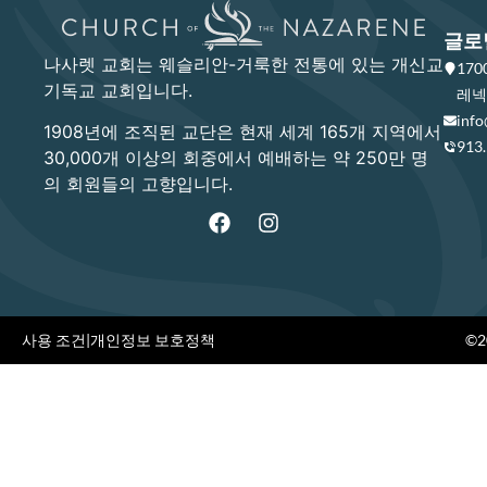
글로
나사렛 교회는 웨슬리안-거룩한 전통에 있는 개신교
17
기독교 교회입니다.
레넥사
info
1908년에 조직된 교단은 현재 세계 165개 지역에서
913
30,000개 이상의 회중에서 예배하는 약 250만 명
의 회원들의 고향입니다.
사용 조건
|
개인정보 보호정책
©20