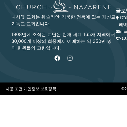
글로
나사렛 교회는 웨슬리안-거룩한 전통에 있는 개신교
17
기독교 교회입니다.
레넥사
info
1908년에 조직된 교단은 현재 세계 165개 지역에서
913
30,000개 이상의 회중에서 예배하는 약 250만 명
의 회원들의 고향입니다.
사용 조건
|
개인정보 보호정책
©20