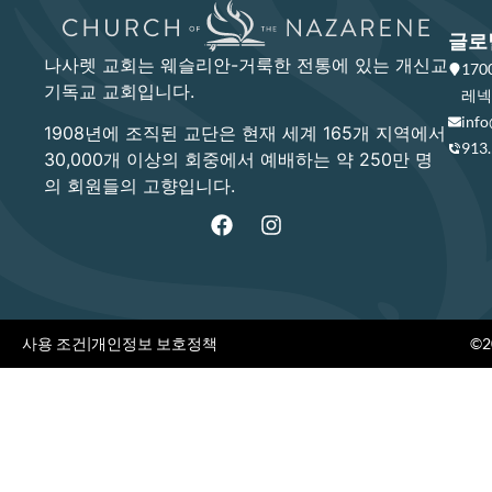
글로
나사렛 교회는 웨슬리안-거룩한 전통에 있는 개신교
17
기독교 교회입니다.
레넥사
info
1908년에 조직된 교단은 현재 세계 165개 지역에서
913
30,000개 이상의 회중에서 예배하는 약 250만 명
의 회원들의 고향입니다.
사용 조건
|
개인정보 보호정책
©20