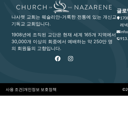
글로
나사렛 교회는 웨슬리안-거룩한 전통에 있는 개신교
17
기독교 교회입니다.
레넥사
info
1908년에 조직된 교단은 현재 세계 165개 지역에서
913
30,000개 이상의 회중에서 예배하는 약 250만 명
의 회원들의 고향입니다.
사용 조건
|
개인정보 보호정책
©20