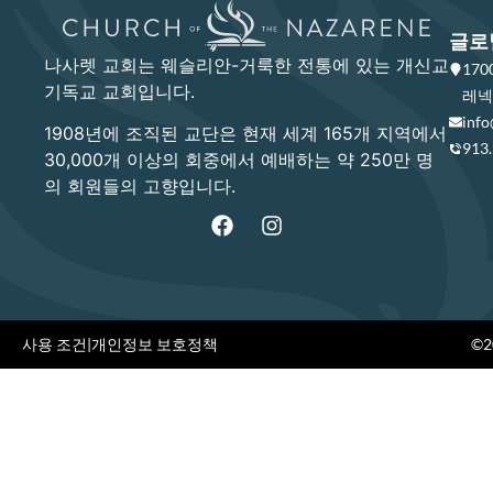
글로
나사렛 교회는 웨슬리안-거룩한 전통에 있는 개신교
17
기독교 교회입니다.
레넥사
info
1908년에 조직된 교단은 현재 세계 165개 지역에서
913
30,000개 이상의 회중에서 예배하는 약 250만 명
의 회원들의 고향입니다.
사용 조건
|
개인정보 보호정책
©20