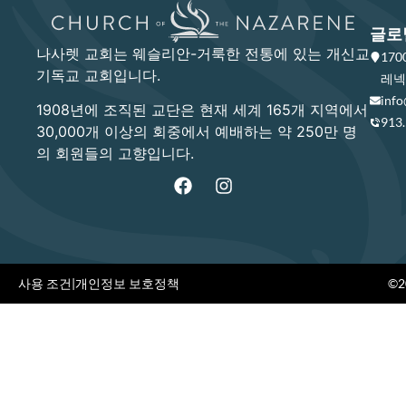
글로
나사렛 교회는 웨슬리안-거룩한 전통에 있는 개신교
17
기독교 교회입니다.
레넥사
info
1908년에 조직된 교단은 현재 세계 165개 지역에서
913
30,000개 이상의 회중에서 예배하는 약 250만 명
의 회원들의 고향입니다.
사용 조건
|
개인정보 보호정책
©20