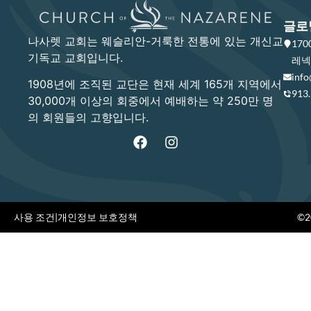
글로
나사렛 교회는 웨슬리안-거룩한 전통에 있는 개신교
17
기독교 교회입니다.
레넥사
info
1908년에 조직된 교단은 현재 세계 165개 지역에서
913
30,000개 이상의 회중에서 예배하는 약 250만 명
의 회원들의 고향입니다.
사용 조건
|
개인정보 보호정책
©20