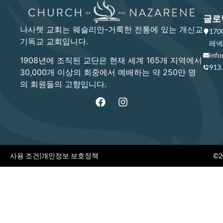
글로
나사렛 교회는 웨슬리안-거룩한 전통에 있는 개신교
17
기독교 교회입니다.
레넥사
info
1908년에 조직된 교단은 현재 세계 165개 지역에서
913
30,000개 이상의 회중에서 예배하는 약 250만 명
의 회원들의 고향입니다.
사용 조건
|
개인정보 보호정책
©20