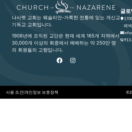
글로
나사렛 교회는 웨슬리안-거룩한 전통에 있는 개신교
17
기독교 교회입니다.
레넥사
info
1908년에 조직된 교단은 현재 세계 165개 지역에서
913
30,000개 이상의 회중에서 예배하는 약 250만 명
의 회원들의 고향입니다.
사용 조건
|
개인정보 보호정책
©20