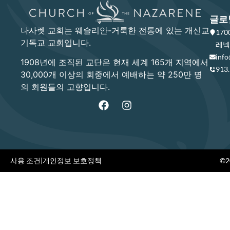
글로
나사렛 교회는 웨슬리안-거룩한 전통에 있는 개신교
17
기독교 교회입니다.
레넥사
info
1908년에 조직된 교단은 현재 세계 165개 지역에서
913
30,000개 이상의 회중에서 예배하는 약 250만 명
의 회원들의 고향입니다.
사용 조건
|
개인정보 보호정책
©20