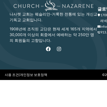
글로
나사렛 교회는 웨슬리안-거룩한 전통에 있는 개신교
17
기독교 교회입니다.
레넥사
info
1908년에 조직된 교단은 현재 세계 165개 지역에서
913
30,000개 이상의 회중에서 예배하는 약 250만 명
의 회원들의 고향입니다.
사용 조건
|
개인정보 보호정책
©20