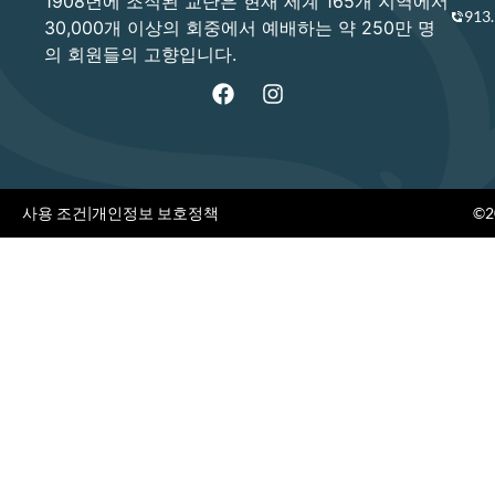
1908년에 조직된 교단은 현재 세계 165개 지역에서
913
30,000개 이상의 회중에서 예배하는 약 250만 명
의 회원들의 고향입니다.
사용 조건
|
개인정보 보호정책
©20