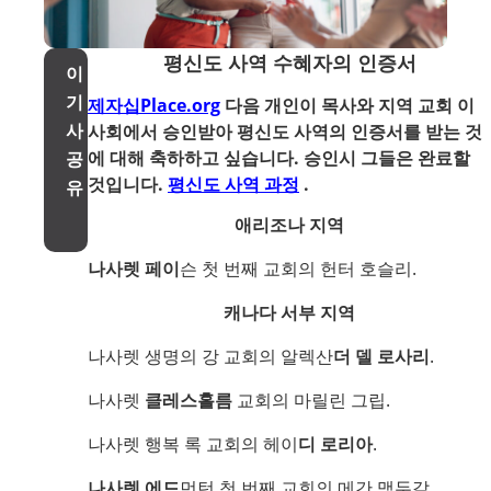
평신도 사역 수혜자의 인증서
이
기
제자십Place.org
다음 개인이 목사와 지역 교회 이
사
사회에서 승인받아 평신도 사역의 인증서를 받는 것
에 대해 축하하고 싶습니다. 승인시 그들은 완료할
공
것입니다.
평신도 사역 과정
.
유
애리조나 지역
나사렛 페이
슨 첫 번째 교회의 헌터 호슬리.
캐나다 서부 지역
나사렛 생명의 강 교회의 알렉산
더 델 로사리
.
나사렛
클레스홀름
교회의 마릴린 그립.
나사렛 행복 록 교회의 헤이
디 로리아
.
나사렛 에드
먼턴 첫 번째 교회의 메간 맥두갈.