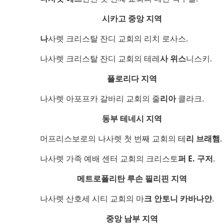
시카고 중앙 지역
나
사렛 크리스탈 잔디 교회의 리치 로사스.
나사렛 크리스탈 잔디 교회의 테레
사 위스
니스키.
플로리다 지역
나사렛 아포프카 갈바리 교회의 줄
리아
클라크.
동부 테네시 지역
머프리스보로의 나사렛 첫 번째 교회의 테
리 브래햄
.
나사렛 가족 예배 센터 교회의 크리스토
퍼 E. 구저
.
메트로폴리탄 루손 필리핀 지역
나사렛 산호세 시티 교회의 마
크 안토니 카바나얀
.
중앙 남부 지역