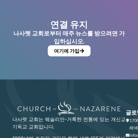
연결 유지
나사렛 교회로부터 매주 뉴스를 받으려면 가
입하십시오.
여기에 가입
글로
나사렛 교회는 웨슬리안-거룩한 전통에 있는 개신교
17
기독교 교회입니다.
레넥사
info