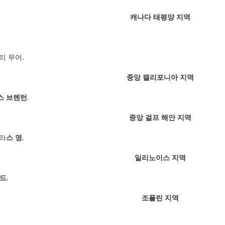
캐나다 태평양 지역
리 무어.
중앙 캘리포니아 지역
스 브렌턴
.
중앙 걸프 해안 지역
콜라
스 영
.
일리노이스 지역
간드
.
조플린 지역