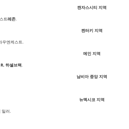
캔자스시티 지역
카스트
레존
.
켄터키 지역
라우엔케스트.
메인 지역
 R. 하셀브랙
.
남비아 중앙 지역
뉴멕시코 지역
린
밀러.