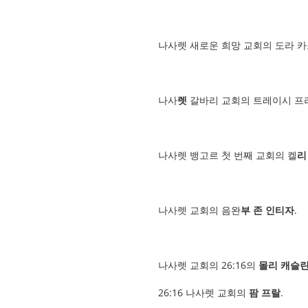
나사렛 새로운 희망 교회의 도라 
나사
렛
갈바리 교회의 트레이시 프
나사렛 뱅고르 첫 번째 교회의 켈
리
나사렛 교회의 음완
부 존 인티자
.
나사렛 교회의 26:16의
몰리 캐슬
26:16 나사렛 교회의
팜 프랄
.