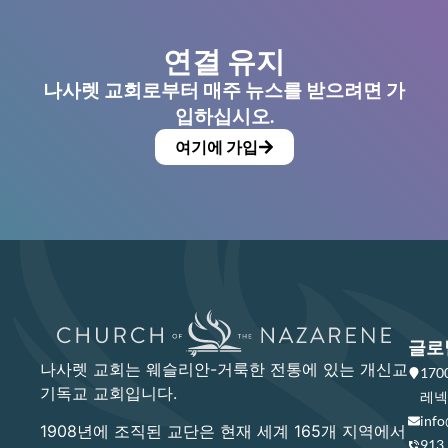
연결 유지
나사렛 교회로부터 매주 뉴스를 받으려면 가
입하십시오.
여기에 가입
글로
나사렛 교회는 웨슬리안-거룩한 전통에 있는 개신교
17
기독교 교회입니다.
레넥사
info
1908년에 조직된 교단은 현재 세계 165개 지역에서
913