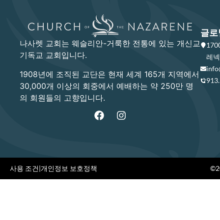
글로
나사렛 교회는 웨슬리안-거룩한 전통에 있는 개신교
17
기독교 교회입니다.
레넥사
info
1908년에 조직된 교단은 현재 세계 165개 지역에서
913
30,000개 이상의 회중에서 예배하는 약 250만 명
의 회원들의 고향입니다.
사용 조건
|
개인정보 보호정책
©20