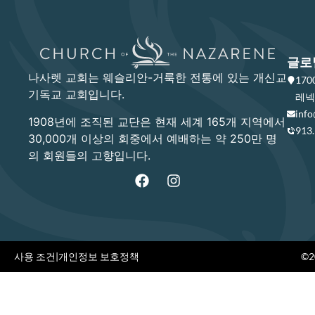
글로
나사렛 교회는 웨슬리안-거룩한 전통에 있는 개신교
17
기독교 교회입니다.
레넥사
info
1908년에 조직된 교단은 현재 세계 165개 지역에서
913
30,000개 이상의 회중에서 예배하는 약 250만 명
의 회원들의 고향입니다.
사용 조건
|
개인정보 보호정책
©20