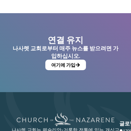
연결 유지
나사렛 교회로부터 매주 뉴스를 받으려면 가
입하십시오.
여기에 가입
글로
나사렛 교회는 웨슬리안-거룩한 전통에 있는 개신교
17