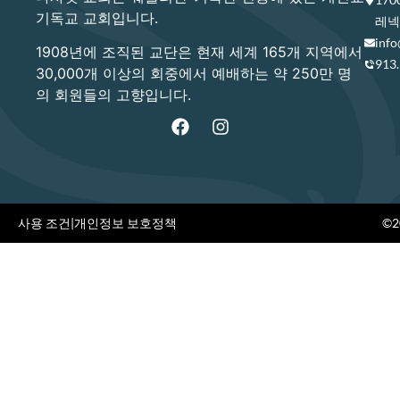
기독교 교회입니다.
레넥사
info
1908년에 조직된 교단은 현재 세계 165개 지역에서
913
30,000개 이상의 회중에서 예배하는 약 250만 명
의 회원들의 고향입니다.
사용 조건
|
개인정보 보호정책
©20