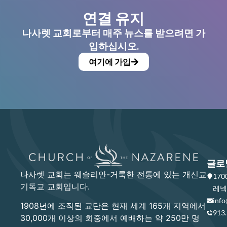
연결 유지
나사렛 교회로부터 매주 뉴스를 받으려면 가
입하십시오.
여기에 가입
글로
나사렛 교회는 웨슬리안-거룩한 전통에 있는 개신교
17
기독교 교회입니다.
레넥사
info
1908년에 조직된 교단은 현재 세계 165개 지역에서
913
30,000개 이상의 회중에서 예배하는 약 250만 명