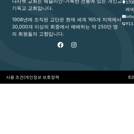
나사렛 교회는 웨슬리안-거룩한 전통에 있는 개신교
17
기독교 교회입니다.
레넥사
info
1908년에 조직된 교단은 현재 세계 165개 지역에서
913
30,000개 이상의 회중에서 예배하는 약 250만 명
의 회원들의 고향입니다.
사용 조건
|
개인정보 보호정책
©20