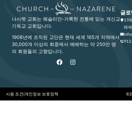
글로
나사렛 교회는 웨슬리안-거룩한 전통에 있는 개신교
17
기독교 교회입니다.
레넥사
info
1908년에 조직된 교단은 현재 세계 165개 지역에서
913
30,000개 이상의 회중에서 예배하는 약 250만 명
의 회원들의 고향입니다.
사용 조건
|
개인정보 보호정책
©20