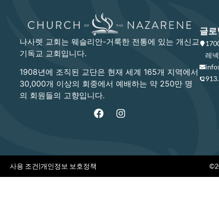
글로
나사렛 교회는 웨슬리안-거룩한 전통에 있는 개신교
17
기독교 교회입니다.
레넥사
info
1908년에 조직된 교단은 현재 세계 165개 지역에서
913
30,000개 이상의 회중에서 예배하는 약 250만 명
의 회원들의 고향입니다.
사용 조건
|
개인정보 보호정책
©20