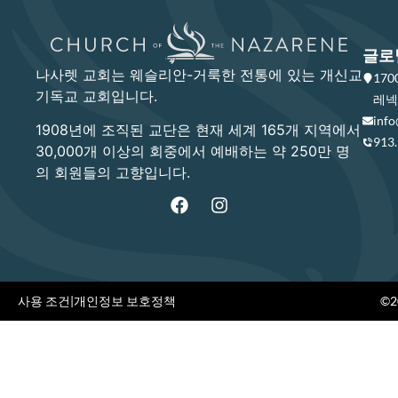
글로
나사렛 교회는 웨슬리안-거룩한 전통에 있는 개신교
17
기독교 교회입니다.
레넥사
info
1908년에 조직된 교단은 현재 세계 165개 지역에서
913
30,000개 이상의 회중에서 예배하는 약 250만 명
의 회원들의 고향입니다.
사용 조건
|
개인정보 보호정책
©20