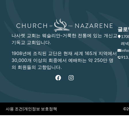
글로
나사렛 교회는 웨슬리안-거룩한 전통에 있는 개신교
17
기독교 교회입니다.
레넥사
info
1908년에 조직된 교단은 현재 세계 165개 지역에서
913
30,000개 이상의 회중에서 예배하는 약 250만 명
의 회원들의 고향입니다.
사용 조건
|
개인정보 보호정책
©20