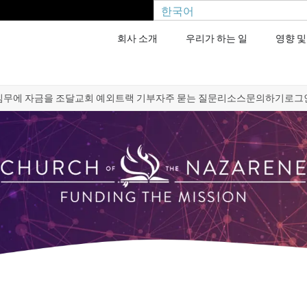
한국어
회사 소개
우리가 하는 일
영향 및
임무에 자금을 조달
교회 예외
트랙 기부
자주 묻는 질문
리소스
문의하기
로그