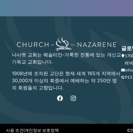
글로
나사렛 교회는 웨슬리안-거룩한 전통에 있는 개신교
17
기독교 교회입니다.
레넥사
info
1908년에 조직된 교단은 현재 세계 165개 지역에서
913
30,000개 이상의 회중에서 예배하는 약 250만 명
의 회원들의 고향입니다.
사용 조건
|
개인정보 보호정책
©20