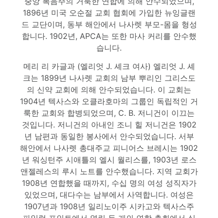
중앙 복음주의 거룩한 연합에 의해 안수되었으며,
1896년 미국 오순절 교회 협회에 가입한 뉴잉글랜
드 교단이며, 동부 해안에서 나사렛 부모-몸을 형성
합니다. 1902년, APCA는 또한 마사 커리를 안수했
습니다.
메리 리 카글과 (엘리엇 J. 셰크 여사) 엘리엇 J. 셰
크는 1899년 나사렛 교회의 남부 뿌리인 그리스도
의 신약 교회에 의해 안수되었습니다. 이 교회는
1904년 텍사스와 오클라호마의 그룹인 독립적인 거
룩한 교회와 합병되었으며, C. B. 저니건이 이끄는
것입니다. 저니건의 아내인 조니 힐 저니건은 1902
년 남편과 동일한 봉사에서 안수되었습니다. 서부
해안에서 나사렛 총대주교 피니어스 브레시는 1902
년 워싱턴주 시애틀의 엘시 월리스를, 1903년 로스
앤젤레스의 루시 노트를 안수했습니다. 지역 교회가
1908년 연합했을 때까지, 수십 명의 여성 성직자가
있었으며, 대다수는 남부에서 사역합니다. 여성은
1907년과 1908년 일리노이주 시카고와 텍사스주