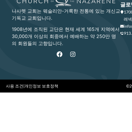
글로
나사렛 교회는 웨슬리안-거룩한 전통에 있는 개신교
17
기독교 교회입니다.
레넥사
info
1908년에 조직된 교단은 현재 세계 165개 지역에서
913
30,000개 이상의 회중에서 예배하는 약 250만 명
의 회원들의 고향입니다.
사용 조건
|
개인정보 보호정책
©20