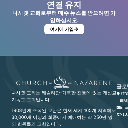
연결 유지
나사렛 교회로부터 매주 뉴스를 받으려면 가
입하십시오.
여기에 가입
글로
나사렛 교회는 웨슬리안-거룩한 전통에 있는 개신교
17
기독교 교회입니다.
레넥사
info
1908년에 조직된 교단은 현재 세계 165개 지역에서
913
30,000개 이상의 회중에서 예배하는 약 250만 명
의 회원들의 고향입니다.