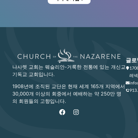
글로
나사렛 교회는 웨슬리안-거룩한 전통에 있는 개신교
17
기독교 교회입니다.
레넥사
info
1908년에 조직된 교단은 현재 세계 165개 지역에서
913
30,000개 이상의 회중에서 예배하는 약 250만 명
의 회원들의 고향입니다.